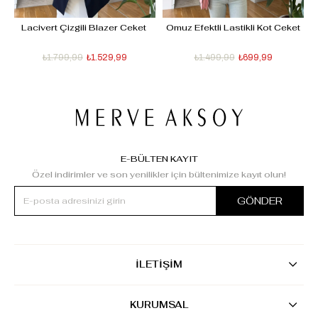
- 
Lacivert Çizgili Blazer Ceket 
Omuz Efektli Lastikli Kot Ceket
D
₺1.799,99
₺1.529,99
₺1.499,99
₺699,99
E-BÜLTEN KAYIT
Özel indirimler ve son yenilikler için bültenimize kayıt olun!
GÖNDER
İLETİŞİM
KURUMSAL