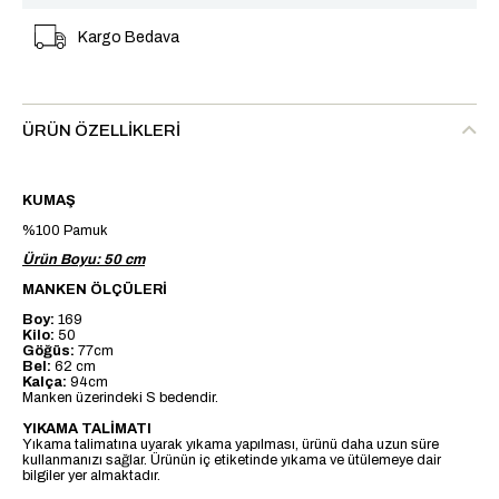
Kargo Bedava
ÜRÜN ÖZELLIKLERI
KUMAŞ
%100 Pamuk
Ürün Boyu: 50 cm
MANKEN ÖLÇÜLERİ
Boy:
169
Kilo:
50
Göğüs:
77cm
Bel:
62 cm
Kalça:
94cm
Manken üzerindeki S bedendir.
YIKAMA TALİMATI
Yıkama talimatına uyarak yıkama yapılması, ürünü daha uzun süre
kullanmanızı sağlar. Ürünün iç etiketinde yıkama ve ütülemeye dair
bilgiler yer almaktadır.