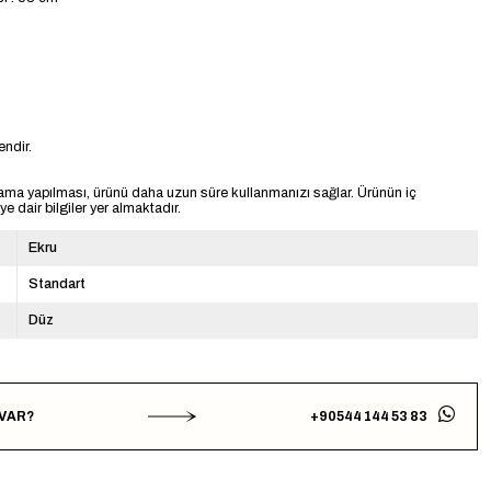
ndir.
ama yapılması, ürünü daha uzun süre kullanmanızı sağlar. Ürünün iç
 dair bilgiler yer almaktadır.
Ekru
Standart
Düz
 VAR?
+90544 144 53 83