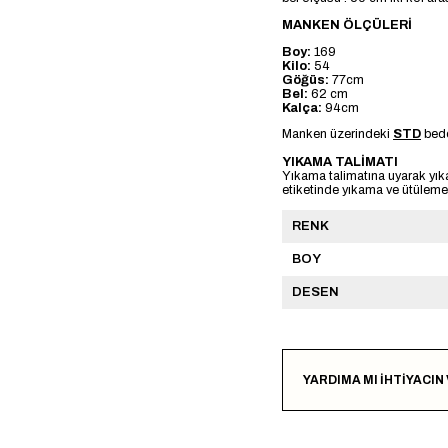
MANKEN ÖLÇÜLERİ
Boy:
169
Kilo:
54
Göğüs:
77cm
Bel:
62 cm
Kalça:
94cm
Manken üzerindeki
STD
bede
YIKAMA TALİMATI
Yıkama talimatına uyarak yık
etiketinde yıkama ve ütülemeye
RENK
BOY
DESEN
YARDIMA MI İHTİYACIN