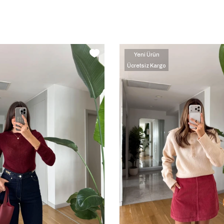
Yeni Ürün
Ücretsiz Kargo
‹
‹
›
›