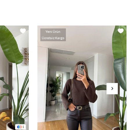
Yeni Ürün
Ücretsiz Kargo
‹
›
1