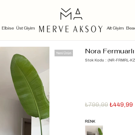
Elbise
Üst Giyim
Alt Giyim
Bea
Nora Fermuarlı
Yeni Ürün
Stok Kodu
(NR-FRMRL-KZ
₺799,99
₺449,99
RENK