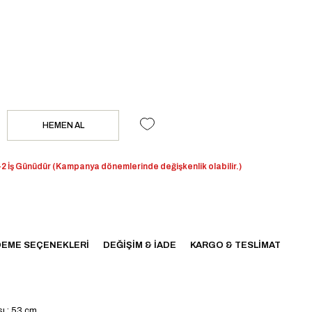
2 İş Günüdür (Kampanya dönemlerinde değişkenlik olabilir.)
EME SEÇENEKLERI
DEĞIŞIM & İADE
KARGO & TESLIMAT
ası : 53 cm