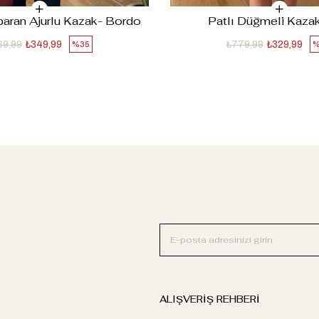
paran Ajurlu Kazak- Bordo
Patlı Düğmeli Kazak
39,99
₺349,99
₺779,99
₺329,99
%35
%
ALIŞVERİŞ REHBERİ