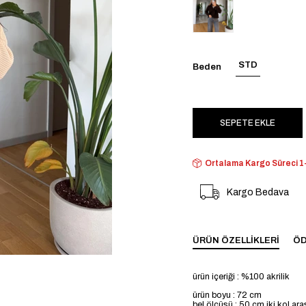
STD
Beden
Ortalama Kargo Süreci 1-
Kargo Bedava
ÜRÜN ÖZELLIKLERI
ÖD
ürün içeriği : %100 akrilik
ürün boyu : 72 cm
bel ölçüsü : 50 cm iki kol ar