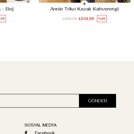
 - Bej
Annie Triko Kazak Kahverengi
₺999,99
₺549,99
58
%45
GÖNDER
SOSYAL MEDYA
Facebook