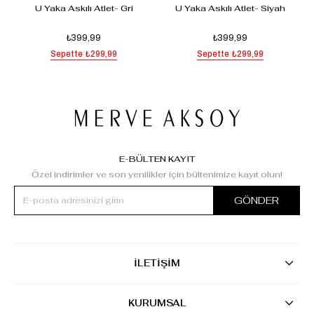
U Yaka Askılı Atlet- Gri
U Yaka Askılı Atlet- Siyah
₺399,99
₺399,99
Sepette
₺299,99
Sepette
₺299,99
E-BÜLTEN KAYIT
Özel indirimler ve son yenilikler için bültenimize kayıt olun!
GÖNDER
İLETİŞİM
KURUMSAL