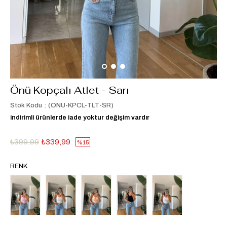
Önü Kopçalı Atlet - Sarı
Stok Kodu
(ONU-KPCL-TLT-SR)
indirimli ürünlerde iade yoktur değişim vardır
₺399,99
₺339,99
15
RENK