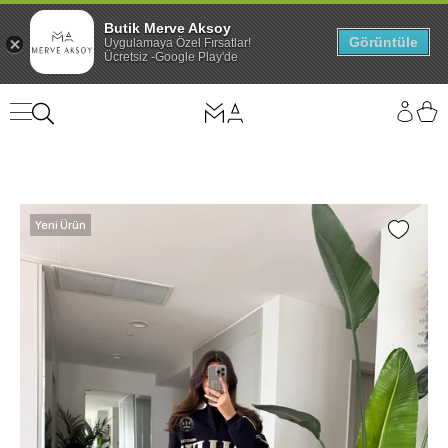
Butik Merve Aksoy
Görüntüle
Uygulamaya Özel Fırsatlar!
Ücretsiz -Google Play'de
Yeni Ürün