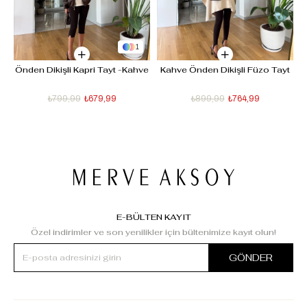
1
Önden Dikişli Kapri Tayt -Kahve
Kahve Önden Dikişli Füzo Tayt
₺799,99
₺679,99
₺899,99
₺764,99
E-BÜLTEN KAYIT
Özel indirimler ve son yenilikler için bültenimize kayıt olun!
GÖNDER