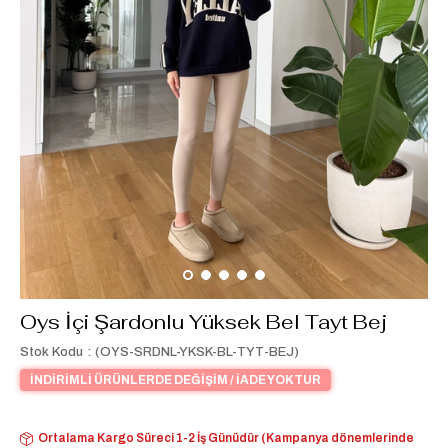
Oys İçi Şardonlu Yüksek Bel Tayt Bej
Stok Kodu
(OYS-SRDNL-YKSK-BL-TYT-BEJ)
İNDİRİMLİ ÜRÜNLERDE DEĞİŞİM / İADE YOKTUR
Ortalama Kargo Süreci 1-2 İş Günüdür (Kampanya dönemlerinde