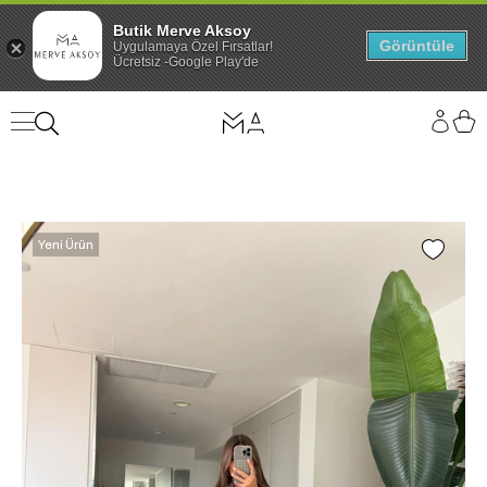
Butik Merve Aksoy
Görüntüle
Uygulamaya Özel Fırsatlar!
Ücretsiz -Google Play'de
Yeni Ürün