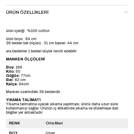
ÜRÜN ÖZELLIKLERI
ürün içeriği : %100 cotton
ürün boyu : 84 cm
36 beden bel ölçüsü : 31 cm basen :44 cm
ara bedenler 1 beden büyük tercih edebilir
MANKEN ÖLÇÜLERİ
Boy:
169
Kilo:
50
Göğüs:
77cm
Bel:
62 cm
Kalça:
94cm
Manken üzerindeki 36 bedendir.
YIKAMA TALİMATI
Yıkama talimatına uyarak yıkama yapılması, ürünü daha uzun süre
kullanmanızı sağlar. Ürünün iç etiketinde yıkama ve ütülemeye dair
bilgiler yer almaktadır.
RENK
Orta Mavi
BOY
Uzun