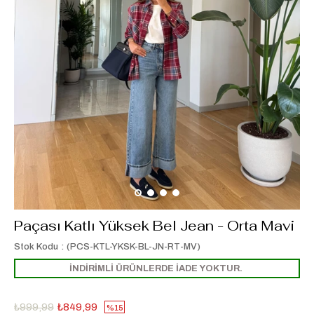
Paçası Katlı Yüksek Bel Jean - Orta Mavi
Stok Kodu
(PCS-KTL-YKSK-BL-JN-RT-MV)
İNDİRİMLİ ÜRÜNLERDE İADE YOKTUR.
₺999,99
₺849,99
15