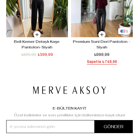
1
Beli Kemer Detaylı Kaşe 
Premium Suni Deri Pantolon - 
Pantolon-Siyah
Siyah
₺699,99
₺399,99
₺999,99
Sepette
₺749,99
E-BÜLTEN KAYIT
Özel indirimler ve son yenilikler için bültenimize kayıt olun!
GÖNDER