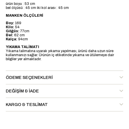
ürün boyu : 53 cm
bel ölçüsü : 45 cm iki kol arası : 45 cm
MANKEN ÖLÇÜLERİ
Boy:
169
Kilo:
54
Göğüs:
77cm
Bel:
62 cm
Kalça:
94cm
YIKAMA TALİMATI
Yıkama talimatına uyarak yıkama yapılması, ürünü daha uzun süre
kullanmanızı sağlar. Ürünün iç etiketinde yıkama ve ütülemeye dair
bilgiler yer almaktadır.
ÖDEME SEÇENEKLERI
DEĞIŞIM & İADE
KARGO & TESLIMAT