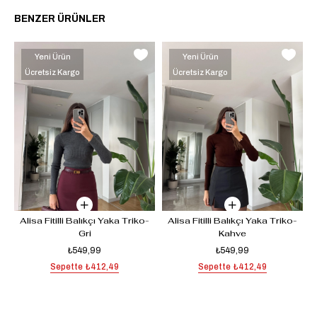
BENZER ÜRÜNLER
Yeni Ürün
Yeni Ürün
Ücretsiz Kargo
Ücretsiz Kargo
-
Alisa Fitilli Balıkçı Yaka Triko-
Alisa Fitilli Balıkçı Yaka Triko-
Gri
Kahve
₺549,99
₺549,99
Sepette
₺412,49
Sepette
₺412,49