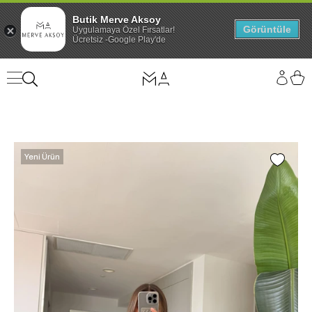
Butik Merve Aksoy
Görüntüle
Uygulamaya Özel Fırsatlar!
Ücretsiz -Google Play'de
Yeni Ürün