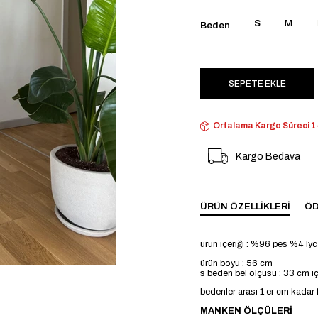
S
M
Beden
Ortalama Kargo Süreci 1-
Kargo Bedava
ÜRÜN ÖZELLIKLERI
ÖD
ürün içeriği : %96 pes %4 lyc
ürün boyu : 56 cm
s beden bel ölçüsü : 33 cm i
bedenler arası 1 er cm kadar f
MANKEN ÖLÇÜLERİ