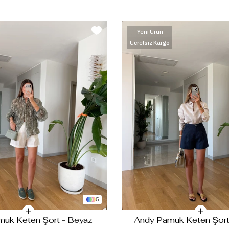
Yeni Ürün
Ücretsiz Kargo
‹
‹
›
›
5
uk Keten Şort - Beyaz
Andy Pamuk Keten Şort-