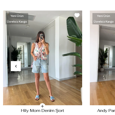
Yeni Ürün
Yeni Ürün
Ücretsiz Kargo
Ücretsiz Kargo
‹
›
Hily Mom Denim Şort
Andy Pam