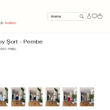
ch
İndirim
oy Şort - Pembe
-SRT-PMB)