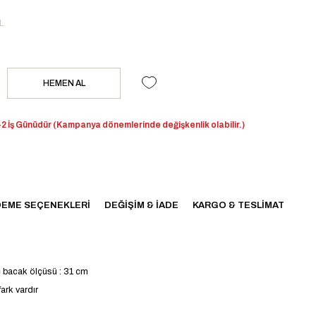
L
2 İş Günüdür (Kampanya dönemlerinde değişkenlik olabilir.)
EME SEÇENEKLERI
DEĞIŞIM & İADE
KARGO & TESLIMAT
ç bacak ölçüsü : 31 cm
ark vardır