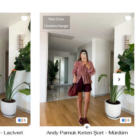
Yeni Ürün
Ücretsiz Kargo
‹
›
5
5
 Lacivert
Andy Pamuk Keten Şort - Mürdüm