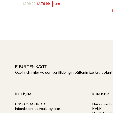
₺599,99
₺479,99
%20
E-BÜLTEN KAYIT
Özel indirimler ve son yenilikler için bültenimize kayıt olun!
İLETİŞİM
KURUMSAL
0850 304 89 13
Hakkımızda
info@butikmerveaksoy.com
KVKK