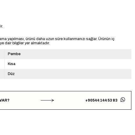
r.
ama yapılması, ürünü daha uzun süre kullanmanızı sağlar. Ürünün iç
 dair bilgiler yer almaktadır.
Pembe
Kısa
Düz
 VAR?
+90544 144 53 83