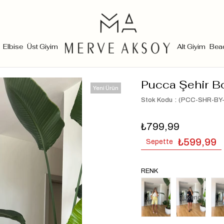
Elbise
Üst Giyim
Alt Giyim
Bea
Pucca Şehir B
Yeni Ürün
Stok Kodu
(PCC-SHR-BY
₺799,99
₺599,99
Sepette
RENK
Tükendi