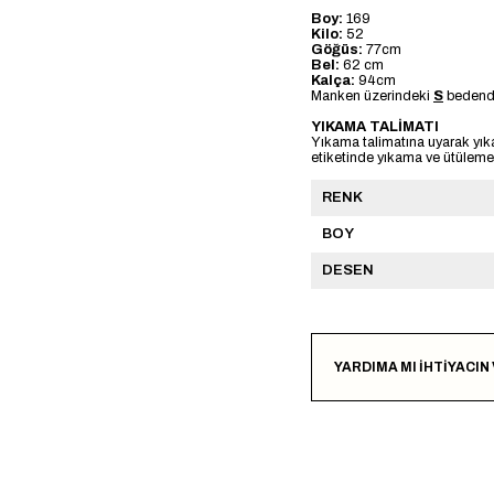
Boy:
169
Kilo:
52
Göğüs:
77cm
Bel:
62 cm
Kalça:
94cm
Manken üzerindeki
S
bedendi
YIKAMA TALİMATI
Yıkama talimatına uyarak yık
etiketinde yıkama ve ütülemeye
RENK
BOY
DESEN
YARDIMA MI İHTİYACIN