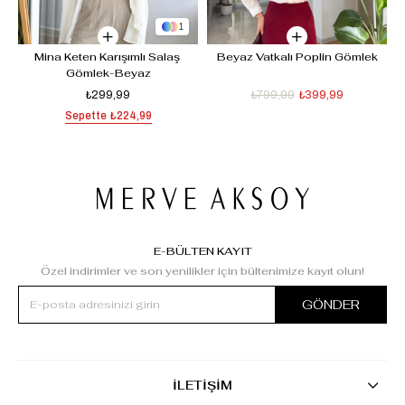
1
Mina Keten Karışımlı Salaş 
Beyaz Vatkalı Poplin Gömlek
Gömlek-Beyaz
₺299,99
₺799,99
₺399,99
Sepette
₺224,99
E-BÜLTEN KAYIT
Özel indirimler ve son yenilikler için bültenimize kayıt olun!
GÖNDER
İLETİŞİM