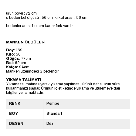
ürün boyu : 72 cm
s beden bel ölçüsü : 56 cm iki kol arası : 56 cm
bedenler arası 1 er cm kadar fark vardır.
MANKEN ÖLÇÜLERİ
Boy:
169
Kilo:
50
Göğüs:
77cm
Bel:
62 cm
Kalça:
94cm
Manken üzerindeki S bedendir.
YIKAMA TALİMATI
Yıkama talimatına uyarak yıkama yapılması, ürünü daha uzun süre
kullanmanızı sağlar. Ürünün iç etiketinde yıkama ve ütülemeye dair
bilgiler yer almaktadır.
RENK
Pembe
BOY
Standart
DESEN
Düz