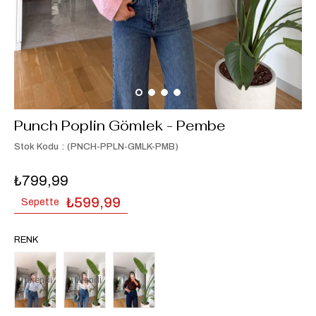
Punch Poplin Gömlek - Pembe
Stok Kodu
(PNCH-PPLN-GMLK-PMB)
₺799,99
₺599,99
Sepette
RENK
Tükendi
Tükendi