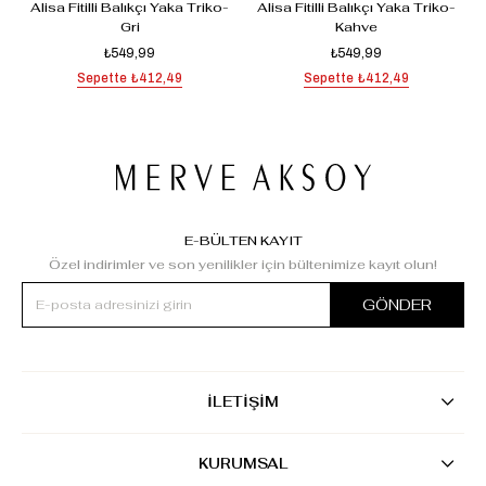
-
Alisa Fitilli Balıkçı Yaka Triko-
Alisa Fitilli Balıkçı Yaka Triko-
Gri
Kahve
₺549,99
₺549,99
Sepette
₺412,49
Sepette
₺412,49
E-BÜLTEN KAYIT
Özel indirimler ve son yenilikler için bültenimize kayıt olun!
GÖNDER
İLETİŞİM
KURUMSAL