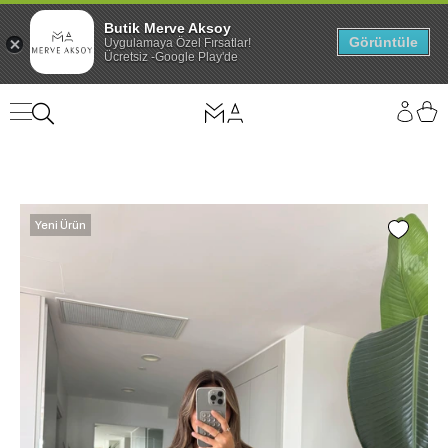
Butik Merve Aksoy
Görüntüle
Uygulamaya Özel Fırsatlar!
Ücretsiz -Google Play'de
Yeni Ürün