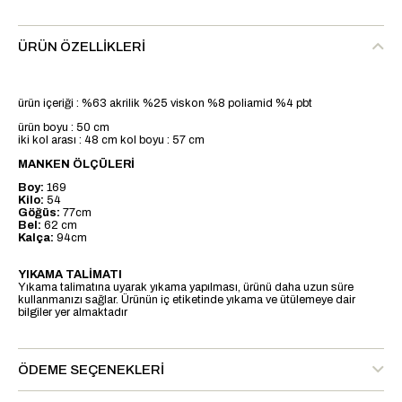
ÜRÜN ÖZELLIKLERI
ürün içeriği : %63 akrilik %25 viskon %8 poliamid %4 pbt
ürün boyu : 50 cm
iki kol arası : 48 cm kol boyu : 57 cm
MANKEN ÖLÇÜLERİ
Boy:
169
Kilo:
54
Göğüs:
77cm
Bel:
62 cm
Kalça:
94cm
YIKAMA TALİMATI
Yıkama talimatına uyarak yıkama yapılması, ürünü daha uzun süre
kullanmanızı sağlar. Ürünün iç etiketinde yıkama ve ütülemeye dair
bilgiler yer almaktadır
ÖDEME SEÇENEKLERI