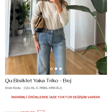
Qu Bisiklet Yaka Triko - Bej
Stok Kodu
(QU-KL-C-RNKL-HRK-BJ)
İNDİRİMLİ ÜRÜNLERDE İADE YOKTUR DEĞİŞİM VARDIR.