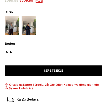
₺599,99
₺509,99
15
RENK
Tükendi
Beden
STD
Ortalama Kargo Süreci 1-2 İş Günüdür (Kampanya dönemlerinde
değişkenlik olabilir.)
Kargo Bedava