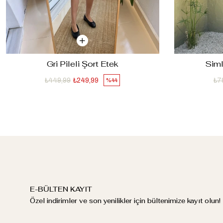
Gri Pileli Şort Etek
Siml
₺449,99
₺249,99
₺7
%44
E-BÜLTEN KAYIT
Özel indirimler ve son yenilikler için bültenimize kayıt olun!