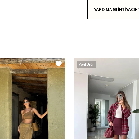
YARDIMA MI İHTİYACIN
Yeni Ürün
‹
‹
›
›