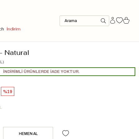
ch
İndirim
- Natural
L)
İNDİRİMLİ ÜRÜNLERDE İADE YOKTUR.
19
L