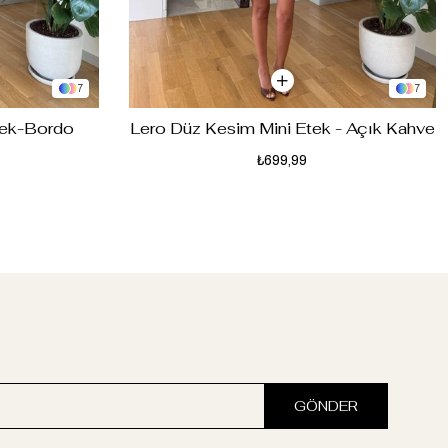
7
7
tek-Bordo
Lero Düz Kesim Mini Etek - Açık Kahve
₺699,99
GÖNDER