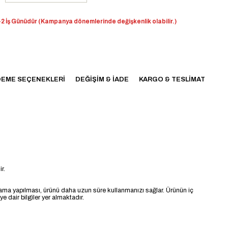
2 İş Günüdür (Kampanya dönemlerinde değişkenlik olabilir.)
EME SEÇENEKLERI
DEĞIŞIM & İADE
KARGO & TESLIMAT
r.
ama yapılması, ürünü daha uzun süre kullanmanızı sağlar. Ürünün iç
 dair bilgiler yer almaktadır.