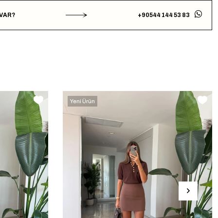
 VAR?
+90544 144 53 83
Yeni Ürün
‹
›