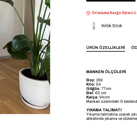
Ortalama Kargo Süreci 1-
Kritik Stok
ÜRÜN ÖZELLIKLERI
ÖD
MANKEN ÖLÇÜLERİ
Boy:
169
Kilo:
54
Göğüs:
77cm
Bel:
62 cm
Kalça:
94cm
Manken üzerindeki S bedendi
YIKAMA TALİMATI
Yıkama talimatına uyarak yık
etiketinde yıkama ve ütülemeye