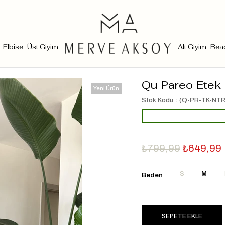
Elbise
Üst Giyim
Alt Giyim
Bea
Qu Pareo Etek 
Yeni Ürün
Stok Kodu
(Q-PR-TK-NTR
₺799,99
₺649,99
S
M
Beden