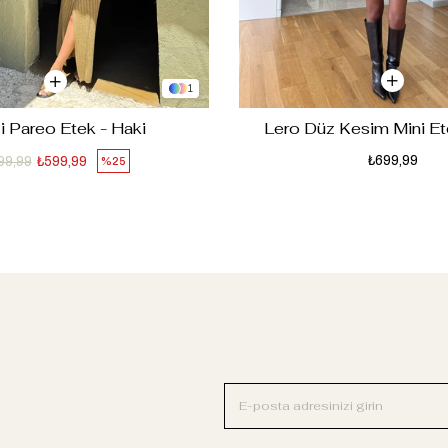
1
i Pareo Etek - Haki
Lero Düz Kesim Mini E
₺699,99
99,99
₺599,99
%25