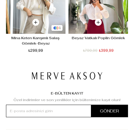
1
Mina Keten Karışımlı Salaş 
Beyaz Vatkalı Poplin Gömlek
Gömlek-Beyaz
₺299,99
₺799,99
₺399,99
E-BÜLTEN KAYIT
Özel indirimler ve son yenilikler için bültenimize kayıt olun!
GÖNDER