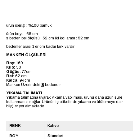
ürün içeriği : %100 pamuk
ürün boyu : 68 cm
s beden bel ölçüsü : 52 cm iki kol arası : 52 cm
bedenler arası 1 er cm kadar fark vardır
MANKEN ÖLÇÜLERİ
Boy:
169
Kilo:
50
Göğüs:
77cm
Bel:
62 cm
Kalça:
94cm
Manken Üzerindeki
S
bedendir.
YIKAMA TALİMATI
Yıkama talimatına uyarak yıkama yapılması, ürünü daha uzun süre
kullanmanızı sağlar. Ürünün iç etiketinde yıkama ve ütülemeye dair
bilgiler yer almaktadır.
RENK
Kahve
BOY
Standart