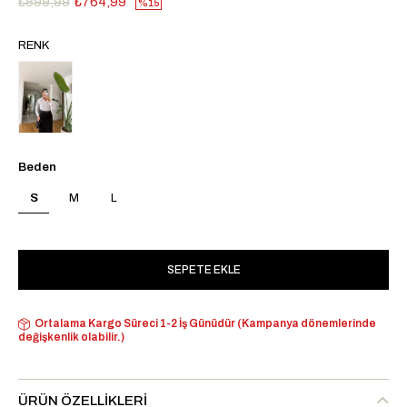
₺899,99
₺764,99
15
RENK
Beden
S
M
L
Ortalama Kargo Süreci 1-2 İş Günüdür (Kampanya dönemlerinde
değişkenlik olabilir.)
ÜRÜN ÖZELLIKLERI