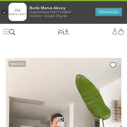
Butik Merve Aksoy
Görüntüle
Uygulamaya Özel Fırsatlar!
Ücretsiz -Google Play'de
Yeni Ürün