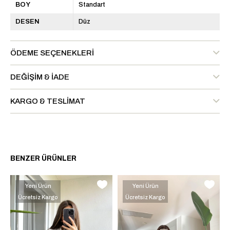
BOY
Standart
DESEN
Düz
ÖDEME SEÇENEKLERI
DEĞIŞIM & İADE
KARGO & TESLIMAT
BENZER ÜRÜNLER
Yeni Ürün
Yeni Ürün
Ücretsiz Kargo
Ücretsiz Kargo