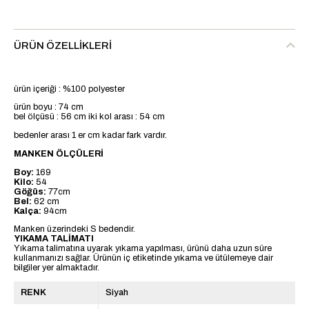
ÜRÜN ÖZELLIKLERI
ürün içeriği : %100 polyester
ürün boyu : 74 cm
bel ölçüsü : 56 cm iki kol arası : 54 cm
bedenler arası 1 er cm kadar fark vardır.
MANKEN ÖLÇÜLERİ
Boy:
169
Kilo:
54
Göğüs:
77cm
Bel:
62 cm
Kalça:
94cm
Manken üzerindeki S bedendir.
YIKAMA TALİMATI
Yıkama talimatına uyarak yıkama yapılması, ürünü daha uzun süre
kullanmanızı sağlar. Ürünün iç etiketinde yıkama ve ütülemeye dair
bilgiler yer almaktadır.
RENK
Siyah