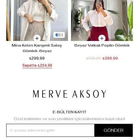
1
Mina Keten Karışımlı Salaş 
Beyaz Vatkalı Poplin Gömlek
Gömlek-Beyaz
₺299,99
₺799,99
₺399,99
Sepette
₺224,99
E-BÜLTEN KAYIT
Özel indirimler ve son yenilikler için bültenimize kayıt olun!
GÖNDER