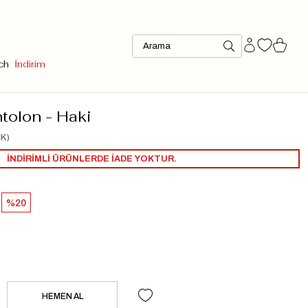
ch
İndirim
ntolon - Haki
K)
İNDİRİMLİ ÜRÜNLERDE İADE YOKTUR.
20