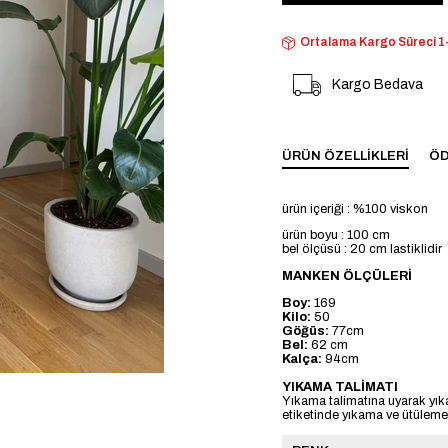
Ortalama Kargo Süreci 1-
Kargo Bedava
ÜRÜN ÖZELLIKLERI
ÖD
ürün içeriği : %100 viskon
ürün boyu : 100 cm
bel ölçüsü : 20 cm lastiklidir
MANKEN ÖLÇÜLERİ
Boy:
169
Kilo:
50
Göğüs:
77cm
Bel:
62 cm
Kalça:
94cm
YIKAMA TALİMATI
Yıkama talimatına uyarak yık
etiketinde yıkama ve ütülemeye