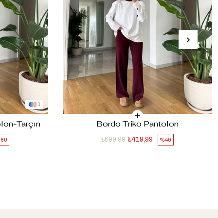
‹
›
1
lon-Tarçın
Bordo Triko Pantolon
₺699,99
₺419,99
60
%40