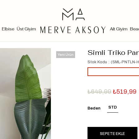
Elbise
Üst Giyim
Alt Giyim
Bea
Simli Triko Pa
Yeni Ürün
Stok Kodu
(SML-PNTLN-H
₺649,99
₺519,99
STD
Beden