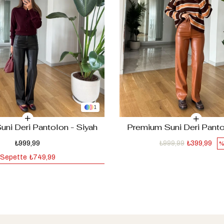
‹
‹
›
›
1
ni Deri Pantolon - Siyah
Premium Suni Deri Panto
₺999,99
₺999,99
₺399,99
%
Sepette
₺749,99