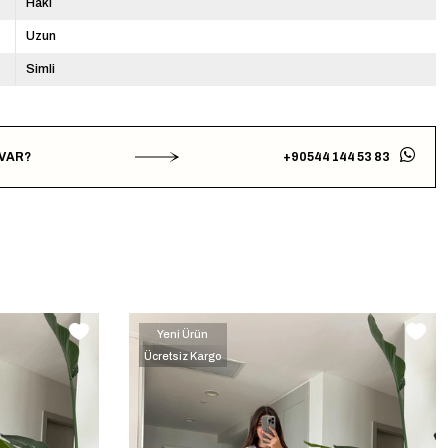
Haki
Uzun
Simli
 VAR?
+90544 144 53 83
Yeni Ürün
Ücretsiz Kargo