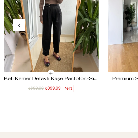
‹
›
Beli Kemer Detaylı Kaşe Pantolon-Siyah
Premium Su
₺699,99
₺399,99
%43