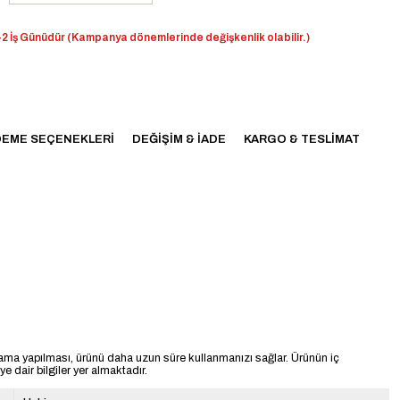
2 İş Günüdür (Kampanya dönemlerinde değişkenlik olabilir.)
EME SEÇENEKLERI
DEĞIŞIM & İADE
KARGO & TESLIMAT
ama yapılması, ürünü daha uzun süre kullanmanızı sağlar. Ürünün iç
 dair bilgiler yer almaktadır.