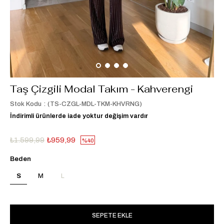
Taş Çizgili Modal Takım - Kahverengi
Stok Kodu
(TS-CZGL-MDL-TKM-KHVRNG)
İndirimli ürünlerde iade yoktur değişim vardır
₺1.599,99
₺959,99
40
Beden
S
M
L