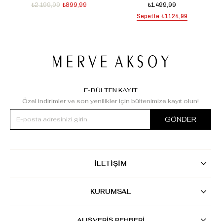
₺2.199,99
₺899,99
₺1.499,99
Sepette
₺1124,99
E-BÜLTEN KAYIT
Özel indirimler ve son yenilikler için bültenimize kayıt olun!
GÖNDER
İLETİŞİM
KURUMSAL
ALIŞVERİŞ REHBERİ