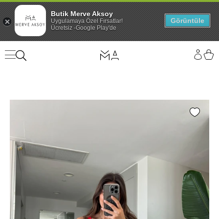
Butik Merve Aksoy
Görüntüle
Uygulamaya Özel Fırsatlar!
Ücretsiz -Google Play'de