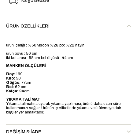
Kargo Bedava
ÜRÜN ÖZELLIKLERI
ürün içeriği : %50 viscon %28 pbt %22 nayln
ürün boyu : 50 cm
iki kol arası : 58 cm bel ölçüsü : 44 cm
MANKEN ÖLÇÜLERİ
Boy:
169
Kilo:
50
Göğüs:
77cm
Bel:
62 cm
Kalça:
94cm
YIKAMA TALİMATI
Yıkama talimatına uyarak yıkama yapılması, ürünü daha uzun süre
kullanmanızı sağlar. Ürünün iç etiketinde yıkama ve ütülemeye dair
bilgiler yer almaktadır.
DEĞIŞIM & İADE