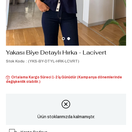
Yakası Biye Detaylı Hırka - Lacivert
Stok Kodu
(YKS-BY-DTYL-HRK-LCVRT)
Ortalama Kargo Süreci 1-2 İş Günüdür (Kampanya dönemlerinde
değişkenlik olabilir.)
Ürün stoklarımızda kalmamıştır.