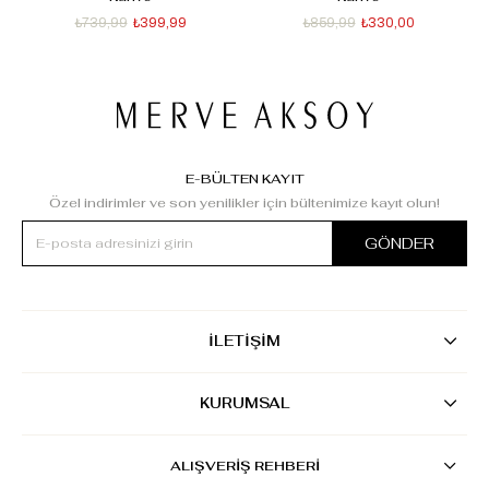
₺739,99
₺399,99
₺859,99
₺330,00
E-BÜLTEN KAYIT
Özel indirimler ve son yenilikler için bültenimize kayıt olun!
GÖNDER
İLETİŞİM
KURUMSAL
ALIŞVERİŞ REHBERİ