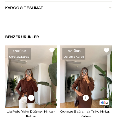
KARGO & TESLIMAT
BENZER ÜRÜNLER
Yeni Ürün
Yeni Ürün
Ücretsiz Kargo
Ücretsiz Kargo
2
- 
Lia Polo Yaka Düğmeli Hırka - 
Kruvaze Bağlamalı Triko Hırka - 
Kahve
Kahve