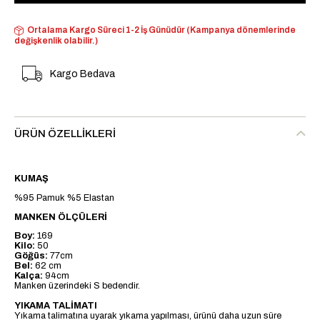
Ortalama Kargo Süreci 1-2 İş Günüdür (Kampanya dönemlerinde
değişkenlik olabilir.)
Kargo Bedava
ÜRÜN ÖZELLIKLERI
KUMAŞ
%95 Pamuk %5 Elastan
MANKEN ÖLÇÜLERİ
Boy:
169
Kilo:
50
Göğüs:
77cm
Bel:
62 cm
Kalça:
94cm
Manken üzerindeki S bedendir.
YIKAMA TALİMATI
Yıkama talimatına uyarak yıkama yapılması, ürünü daha uzun süre