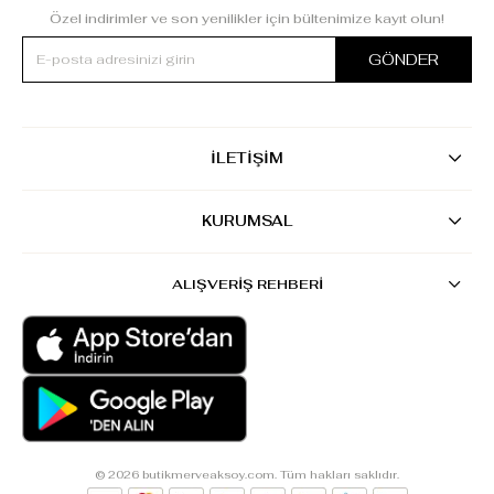
Özel indirimler ve son yenilikler için bültenimize kayıt olun!
GÖNDER
İLETİŞİM
KURUMSAL
ALIŞVERİŞ REHBERİ
© 2026 butikmerveaksoy.com. Tüm hakları saklıdır.