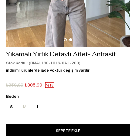
Yıkamalı Yırtık Detaylı Atlet- Antrasit
Stok Kodu
(BMA1138-1016-041-200)
indirimli ürünlerde iade yoktur değişim vardır
₺359,99
₺305,99
15
Beden
S
M
L