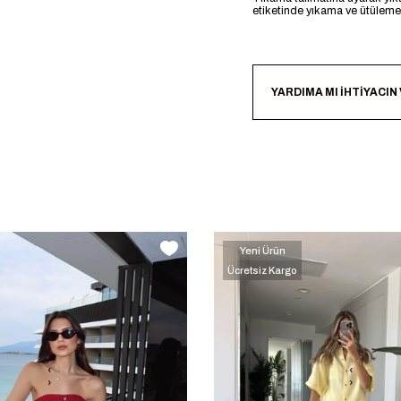
etiketinde yıkama ve ütülemeye
YARDIMA MI İHTİYACIN
Yeni Ürün
Ücretsiz Kargo
‹
‹
›
›