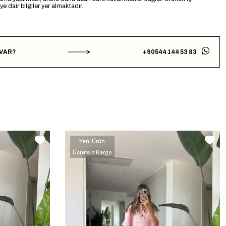
 dair bilgiler yer almaktadır.
 VAR?
+90544 144 53 83
Yeni Ürün
Ücretsiz Kargo
‹
›