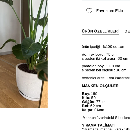
Favorilere Ekle
ÜRÜN ÖZELLIKLERI
DE
ürün içeriği : %100 cotton
gömlek boyu : 75 cm
s beden iki kol arası : 60 cm
pantolon boyu : 110 cm
s beden bel ölçüsü : 36 cm
bedenler arası 1 cm kadar far
MANKEN ÖLÇÜLERİ
Boy:
169
Kilo:
50
Göğüs:
77cm
Bel:
62 cm
Kalça:
94cm
Manken üzerindeki S bedend
YIKAMA TALİMATI
Yıkama talimatına uyarak yık