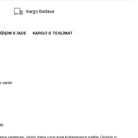
Kargo Bedava
ĞIŞIM & İADE
KARGO & TESLIMAT
k vardır
ir.
ama yapılması, ürünü daha uzun süre kullanmanızı sağlar. Ürünün iç