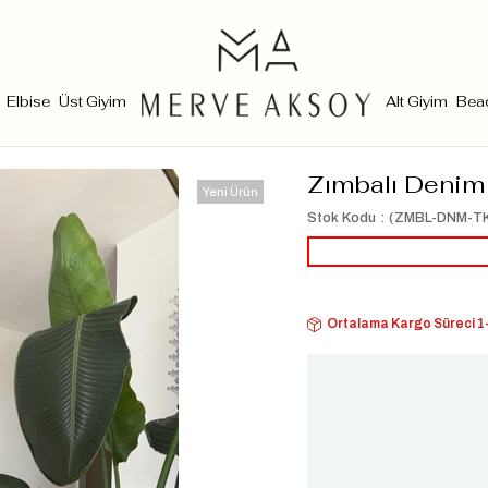
Elbise
Üst Giyim
Alt Giyim
Bea
Zımbalı Denim
Yeni Ürün
Stok Kodu
(ZMBL-DNM-T
Ortalama Kargo Süreci 1-