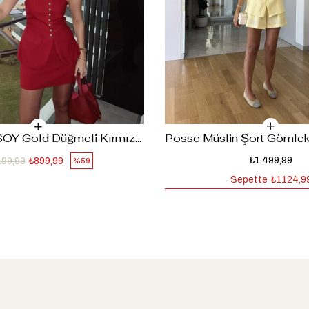
MERVE AKSOY Gold Düğmeli Kırmızı Takım
₺1.499,99
199,99
₺899,99
%59
Sepette
₺1124,9