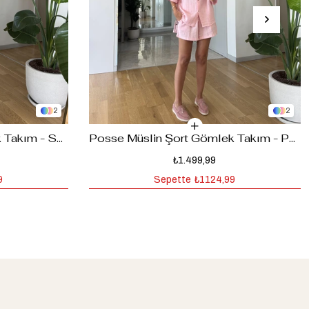
2
2
Posse Müslin Şort Gömlek Takım - Sarı
Posse Müslin Şort Gömlek Takım - Pembe
₺1.499,99
9
Sepette
₺1124,99