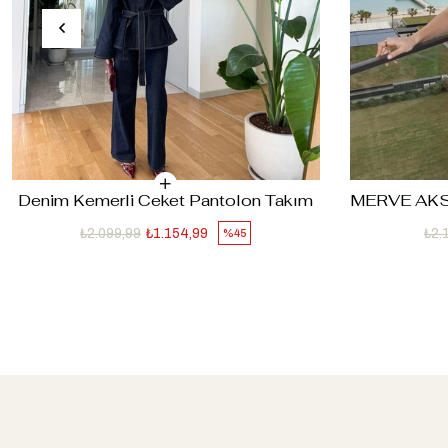
Denim Kemerli Ceket Pantolon Takım
₺2.099,99
₺1.154,99
₺2.
%45