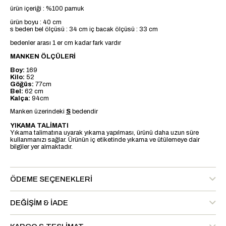
ürün içeriği : %100 pamuk
ürün boyu : 40 cm
s beden bel ölçüsü : 34 cm iç bacak ölçüsü : 33 cm
bedenler arası 1 er cm kadar fark vardır
MANKEN ÖLÇÜLERİ
Boy:
169
Kilo:
52
Göğüs:
77cm
Bel:
62 cm
Kalça:
94cm
Manken üzerindeki
S
bedendir
YIKAMA TALİMATI
Yıkama talimatına uyarak yıkama yapılması, ürünü daha uzun süre
kullanmanızı sağlar. Ürünün iç etiketinde yıkama ve ütülemeye dair
bilgiler yer almaktadır.
ÖDEME SEÇENEKLERI
DEĞIŞIM & İADE