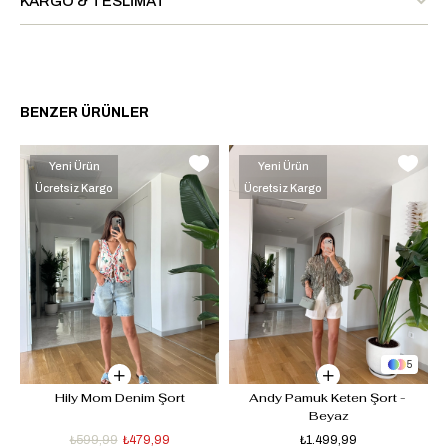
KARGO & TESLIMAT
BENZER ÜRÜNLER
Yeni Ürün
Yeni Ürün
Ücretsiz Kargo
Ücretsiz Kargo
5
e
Hily Mom Denim Şort
Andy Pamuk Keten Şort - 
Beyaz
₺599,99
₺479,99
₺1.499,99