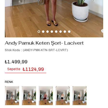
Andy Pamuk Keten Şort- Lacivert
Stok Kodu
(ANDY-PMK-KTN-SRT-LCVRT)
₺1.499,99
₺1124,99
Sepette
RENK
Tükendi