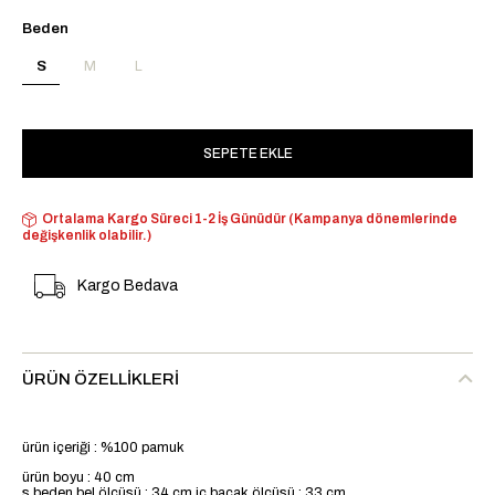
Beden
S
M
L
Ortalama Kargo Süreci 1-2 İş Günüdür (Kampanya dönemlerinde
değişkenlik olabilir.)
Kargo Bedava
ÜRÜN ÖZELLIKLERI
ürün içeriği : %100 pamuk
ürün boyu : 40 cm
s beden bel ölçüsü : 34 cm iç bacak ölçüsü : 33 cm