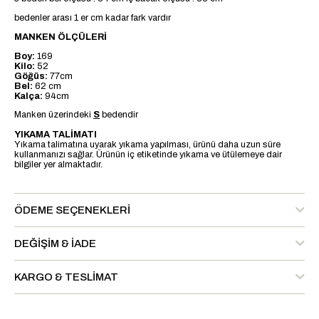
bedenler arası 1 er cm kadar fark vardır
MANKEN ÖLÇÜLERİ
Boy:
169
Kilo:
52
Göğüs:
77cm
Bel:
62 cm
Kalça:
94cm
Manken üzerindeki
S
bedendir
YIKAMA TALİMATI
Yıkama talimatına uyarak yıkama yapılması, ürünü daha uzun süre
kullanmanızı sağlar. Ürünün iç etiketinde yıkama ve ütülemeye dair
bilgiler yer almaktadır.
ÖDEME SEÇENEKLERI
DEĞIŞIM & İADE
KARGO & TESLIMAT