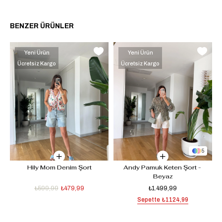
BENZER ÜRÜNLER
Yeni Ürün
Yeni Ürün
Ücretsiz Kargo
Ücretsiz Kargo
5
e
Hily Mom Denim Şort
Andy Pamuk Keten Şort - 
Beyaz
₺599,99
₺479,99
₺1.499,99
Sepette
₺1124,99