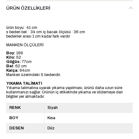
ÜRÜN ÖZELLIKLERI
ürün boyu: 41 cm
s beden bel : 34 cm iç bacak ölçüsü : 36 cm
bedenler arası 1 cm kadar fark vardır
MANKEN ÖLÇÜLERİ
Boy:
169
Kilo:
52
Göğüs:
77cm
Bel:
62 cm
Kalça:
94cm
Manken üzerindeki S bedendir.
YIKAMA TALİMATI
Yıkama talimatına uyarak yıkama yapılması, ürünü daha uzun süre
kullanmanızı sağlar. Ürünün iç etiketinde yıkama ve ütülemeye dair
bilgiler yer almaktadır.
RENK
Siyah
BOY
Kısa
DESEN
Düz