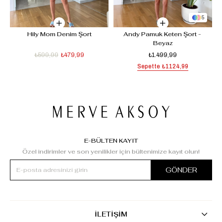
5
Hily Mom Denim Şort
Andy Pamuk Keten Şort - 
Beyaz
₺599,99
₺479,99
₺1.499,99
Sepette
₺1124,99
E-BÜLTEN KAYIT
Özel indirimler ve son yenilikler için bültenimize kayıt olun!
GÖNDER
İLETİŞİM