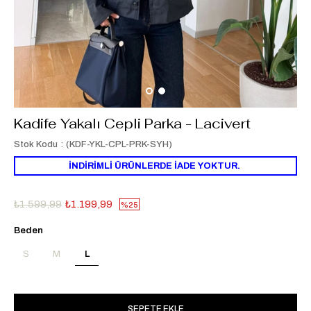
Kadife Yakalı Cepli Parka - Lacivert
Stok Kodu
(KDF-YKL-CPL-PRK-SYH)
İNDİRİMLİ ÜRÜNLERDE İADE YOKTUR.
₺1.599,99
₺1.199,99
25
Beden
S
M
L