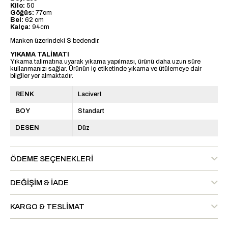
Kilo:
50
Göğüs:
77cm
Bel:
62 cm
Kalça:
94cm
Manken üzerindeki S bedendir.
YIKAMA TALİMATI
Yıkama talimatına uyarak yıkama yapılması, ürünü daha uzun süre
kullanmanızı sağlar. Ürünün iç etiketinde yıkama ve ütülemeye dair
bilgiler yer almaktadır.
RENK
Lacivert
BOY
Standart
DESEN
Düz
ÖDEME SEÇENEKLERI
DEĞIŞIM & İADE
KARGO & TESLIMAT