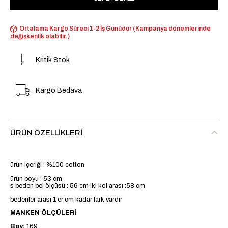
Ortalama Kargo Süreci 1-2 İş Günüdür (Kampanya dönemlerinde
değişkenlik olabilir.)
Kritik Stok
Kargo Bedava
ÜRÜN ÖZELLIKLERI
ürün içeriği : %100 cotton
ürün boyu : 53 cm
s beden bel ölçüsü : 56 cm iki kol arası :58 cm
bedenler arası 1 er cm kadar fark vardır
MANKEN ÖLÇÜLERİ
Boy:
169