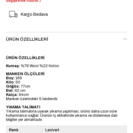
değişkenlik olabilir.)
Kargo Bedava
ÜRÜN ÖZELLIKLERI
ÜRÜN ÖZELLİKLERİ
Kumaş:
%78 Wool %22 Koton
MANKEN ÖLÇÜLERİ
Boy:
169
Kilo:
50
Göğüs:
77cm
Bel:
62 cm
Kalça:
94cm
Manken üzerindeki S bedendir.
YIKAMA TALİMATI
Yıkama talimatına uyarak yıkama yapılması, ürünü daha uzun süre
kullanmanızı sağlar. Ürünün iç etiketinde yıkama ve ütülemeye dair
bilgiler yer almaktadır.
Renk
Lacivert