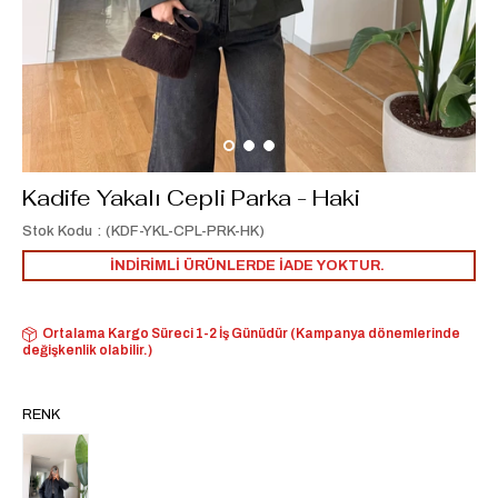
Kadife Yakalı Cepli Parka - Haki
Stok Kodu
(KDF-YKL-CPL-PRK-HK)
İNDİRİMLİ ÜRÜNLERDE İADE YOKTUR.
Ortalama Kargo Süreci 1-2 İş Günüdür (Kampanya dönemlerinde
değişkenlik olabilir.)
RENK