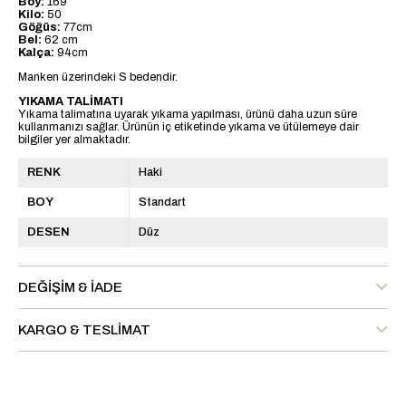
Boy:
169
Kilo:
50
Göğüs:
77cm
Bel:
62 cm
Kalça:
94cm
Manken üzerindeki S bedendir.
YIKAMA TALİMATI
Yıkama talimatına uyarak yıkama yapılması, ürünü daha uzun süre
kullanmanızı sağlar. Ürünün iç etiketinde yıkama ve ütülemeye dair
bilgiler yer almaktadır.
RENK
Haki
BOY
Standart
DESEN
Düz
DEĞIŞIM & İADE
KARGO & TESLIMAT